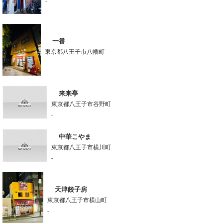
-
一番
東京都八王子市八幡町
-
来来亭
東京都八王子市谷野町
-
中華こやま
東京都八王子市横川町
-
天津餃子房
東京都八王子市横山町
-