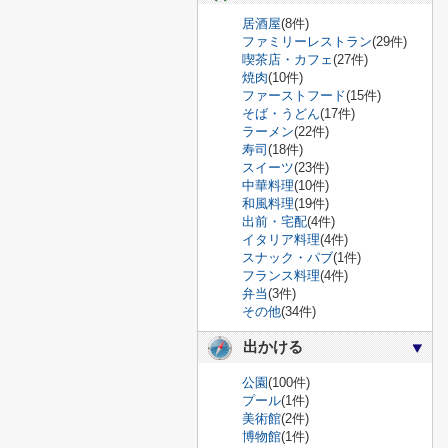
居酒屋
(8件)
ファミリーレストラン
(29件)
喫茶店・カフェ
(27件)
焼肉
(10件)
ファーストフード
(15件)
そば・うどん
(17件)
ラーメン
(22件)
寿司
(18件)
スイーツ
(23件)
中華料理
(10件)
和風料理
(19件)
出前・宅配
(4件)
イタリア料理
(4件)
スナック・パブ
(1件)
フランス料理
(4件)
弁当
(3件)
その他
(34件)
出かける
公園
(100件)
プール
(1件)
美術館
(2件)
博物館
(1件)