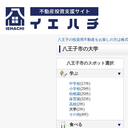
八王子の投資用不動産をお探しの方は株
八王子市の大学
八王子市のスポット選択
学ぶ
中学校
(17件)
小学校
(29件)
幼稚園
(20件)
保育園
(32件)
高校
(2件)
大学
(2件)
その他
(4件)
食べる