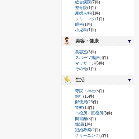
総合病院
(7件)
整骨院
(1件)
産婦人科
(1件)
クリニック
(1件)
眼科
(1件)
小児科
(1件)
美容・健康
美容室
(3件)
スポーツ施設
(3件)
マッサージ
(6件)
その他
(1件)
生活
寺院・神社
(5件)
銀行
(15件)
郵便局
(23件)
警察
(18件)
市役所・区役所
(8件)
図書館
(3件)
銭湯
(1件)
冠婚葬祭
(2件)
クリーニング
(2件)