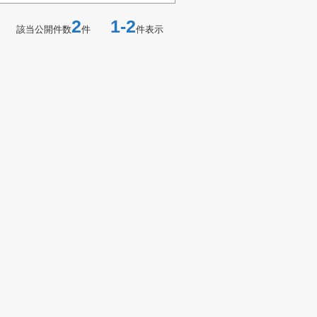
2
1-2
該当公開件数
件
件表示