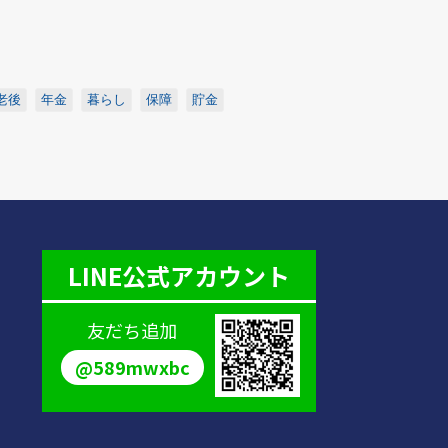
老後
年金
暮らし
保障
貯金
LINE公式アカウント
友だち追加
@589mwxbc