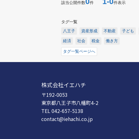
0
1-0
該当公開件数
件
件表示
タグ一覧
八王子
資産形成
不動産
子ども
経済
社会
税金
働き方
タグ一覧ページへ
株式会社イエハチ
〒192-0053
東京都八王子市八幡町4-2
TEL 042-657-5138
contact@iehachi.co.jp