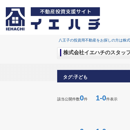
八王子の投資用不動産をお探しの方は株
株式会社イエハチのスタッフブ
タグ:子ども
0
1-0
該当公開件数
件
件表示