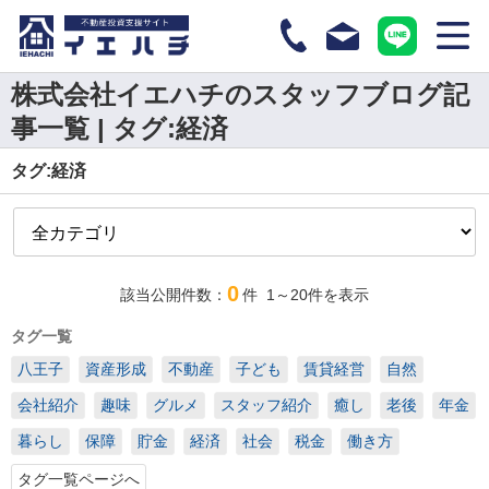
株式会社イエハチのスタッフブログ記
事一覧 | タグ:経済
タグ:経済
0
該当公開件数：
件
1～20
件を表示
タグ一覧
八王子
資産形成
不動産
子ども
賃貸経営
自然
会社紹介
趣味
グルメ
スタッフ紹介
癒し
老後
年金
暮らし
保障
貯金
経済
社会
税金
働き方
タグ一覧ページへ