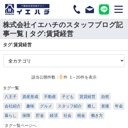
株式会社イエハチのスタッフブログ記
事一覧 | タグ:賃貸経営
タグ:賃貸経営
0
該当公開件数：
件
1～20
件を表示
タグ一覧
八王子
資産形成
不動産
子ども
賃貸経営
自然
会社紹介
趣味
グルメ
スタッフ紹介
癒し
老後
年金
暮らし
保障
貯金
経済
社会
税金
働き方
タグ一覧ページへ