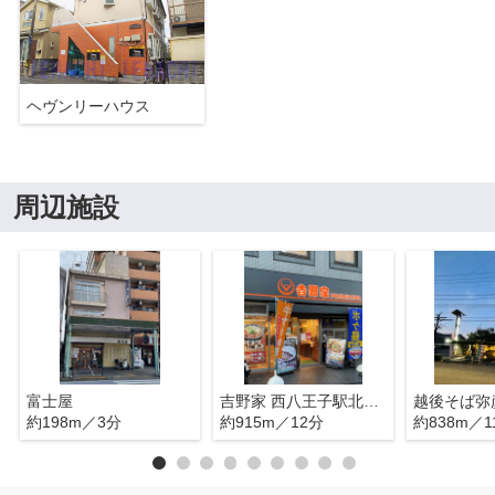
ヘヴンリーハウス
周辺施設
富士屋
吉野家 西八王子駅北口店
越後そば弥
約198m／3分
約915m／12分
約838m／1