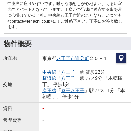
中座席に座りやすいです。暖かな陽射しが心地よい、明るい室
内のアパートとなっています。丁寧かつ迅速に対応する事を常
に心掛けている当社。中央線八王子付近のことなら、いつでも
<contact@iehachi.co.jp>にてご連絡下さい。丁寧にお答え致し
ます。
物件概要
所在地
東京都
八王子市
追分町
２０－１
中央線
「
八王子
」駅 徒歩22分
横浜線
「
八王子
」駅 バス9分 「本郷横
交通
丁」 停歩1分
京王線
「
京王八王子
」駅 バス11分 「本
郷横丁」 停歩1分
賃料
-
管理費等
-