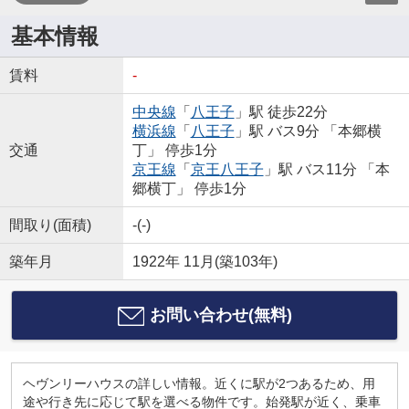
基本情報
賃料
-
中央線
「
八王子
」駅 徒歩22分
横浜線
「
八王子
」駅 バス9分 「本郷横
交通
丁」 停歩1分
京王線
「
京王八王子
」駅 バス11分 「本
郷横丁」 停歩1分
間取り(面積)
-(-)
築年月
1922年 11月(築103年)
お問い合わせ(無料)
ヘヴンリーハウスの詳しい情報。近くに駅が2つあるため、用
途や行き先に応じて駅を選べる物件です。始発駅が近く、乗車