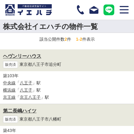
株式会社イエハチの物件一覧
該当公開件数
2
件
1-2
件表示
ヘヴンリーハウス
東京都八王子市追分町
販売済
築103年
中央線
「
八王子
」駅
横浜線
「
八王子
」駅
京王線
「
京王八王子
」駅
第二長嶋ハイツ
東京都八王子市八幡町
販売済
築43年