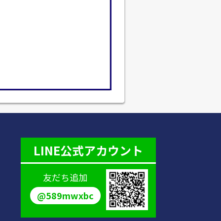
LINE公式アカウント
友だち追加
@589mwxbc