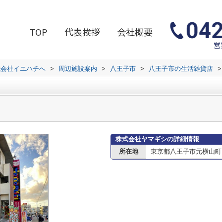
TOP
代表挨拶
会社概要
営
式会社イエハチへ
>
周辺施設案内
>
八王子市
>
八王子市の生活雑貨店
>
株式会社ヤマギシの詳細情報
所在地
東京都八王子市元横山町２