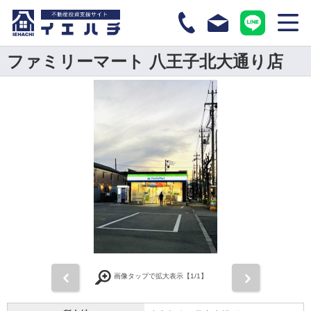
ファミリーマート 八王子北大通り店
前
次
画像タップで拡大表示【
1
/1】