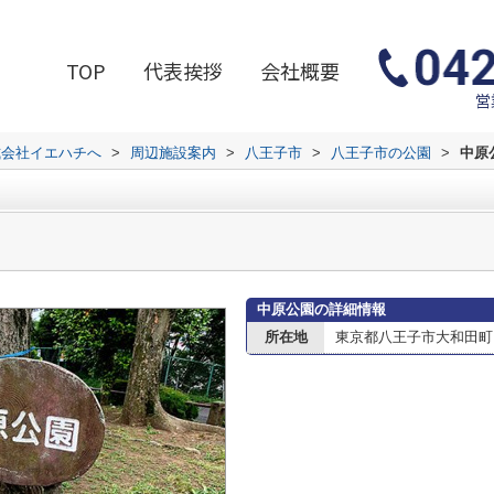
TOP
代表挨拶
会社概要
営
式会社イエハチへ
>
周辺施設案内
>
八王子市
>
八王子市の公園
>
中原
中原公園の詳細情報
所在地
東京都八王子市大和田町６