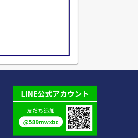
LINE公式アカウント
友だち追加
@589mwxbc