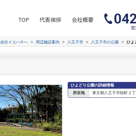
TOP
代表挨拶
会社概要
営
式会社イエハチへ
>
周辺施設案内
>
八王子市
>
八王子市の公園
>
ひよ
ひよどり公園の詳細情報
所在地
東京都八王子市暁町２丁目