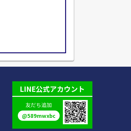
LINE公式アカウント
友だち追加
@589mwxbc