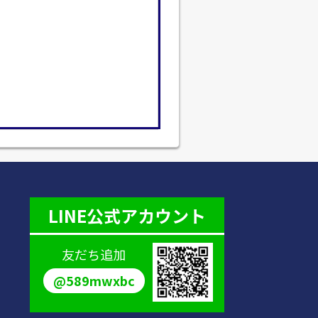
LINE公式アカウント
友だち追加
@589mwxbc