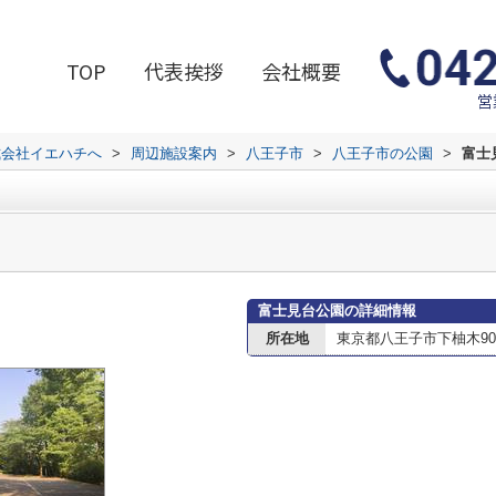
TOP
代表挨拶
会社概要
営
式会社イエハチへ
>
周辺施設案内
>
八王子市
>
八王子市の公園
>
富士
富士見台公園の詳細情報
所在地
東京都八王子市下柚木905