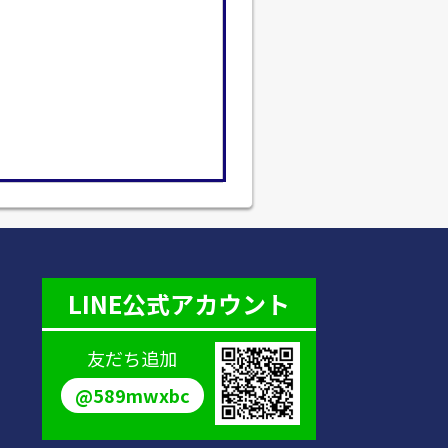
LINE公式アカウント
友だち追加
@589mwxbc