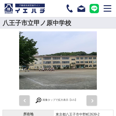
八王子市立甲ノ原中学校
前
次
画像タップで拡大表示【
1
/1】
所在地
東京都八王子市中野町2639-2